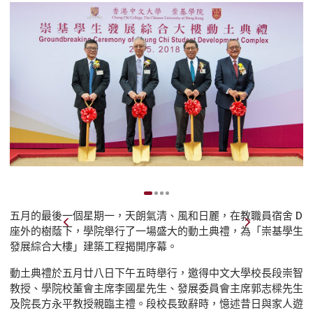
五月的最後一個星期一，天朗氣清、風和日麗，在教職員宿舍 D
座外的樹蔭下，學院舉行了一場盛大的動土典禮，為「崇基學生
發展綜合大樓」建築工程揭開序幕。
動土典禮於五月廿八日下午五時舉行，邀得中文大學校長段崇智
教授、學院校董會主席李國星先生、發展委員會主席郭志樑先生
及院長方永平教授親臨主禮。段校長致辭時，憶述昔日與家人遊