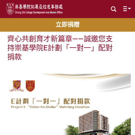
立即捐贈
齊心共創育才新篇章——誠邀您支
持崇基學院E計劃「一對一」配對
捐款