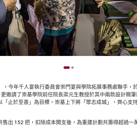
劃」，今年千人宴執行委員會崇門宴與學院拓展事務處聯手，於校
」，更邀請了崇基學院前任院長梁元生教授於其中兩款設計親
以「止於至善」為目標，崇基上下將「眾志成城」，齊心支
售出 152 把，扣除成本開支後，為重建計劃共籌得超過一