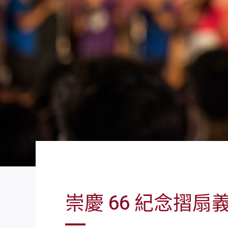
崇慶 66 紀念摺扇