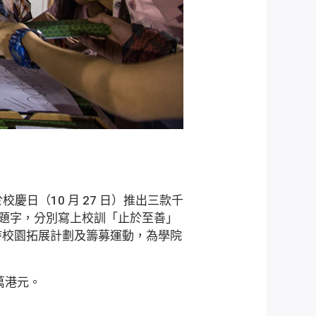
慶日（10 月 27 日）推出三款千
筆題字，分別寫上校訓「止於至善」
持校園拓展計劃及籌募運動，為學院
萬港元。